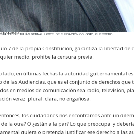
la vida privada, los derechos de terceros, provoque algún
 reconoce el derecho a la información y el acceso a las t
difusión.
ISTA:
CÉSAR JULIÁN BERNAL / PDTE. DE FUNDACIÓN COLOSIO, GUERRERO
culo 7 de la propia Constitución, garantiza la libertad de
quier medio, prohíbe la censura previa.
o lado, en últimas fechas la autoridad gubernamental es
 de las Audiencias, que es el conjunto de derechos que 
dos en medios de comunicación sea radio, televisión, pl
ción veraz, plural, clara, no engañosa.
entonces, los ciudadanos nos encontramos ante un dilem
de la otra? O ¿están a la par? Lo que preocupa, y deber
mental quiera o pretenda justificar ese derecho a las aud