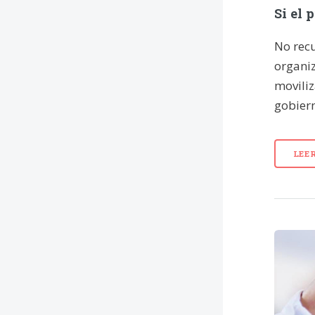
Si el 
No rec
organiz
movili
gobiern
LEE