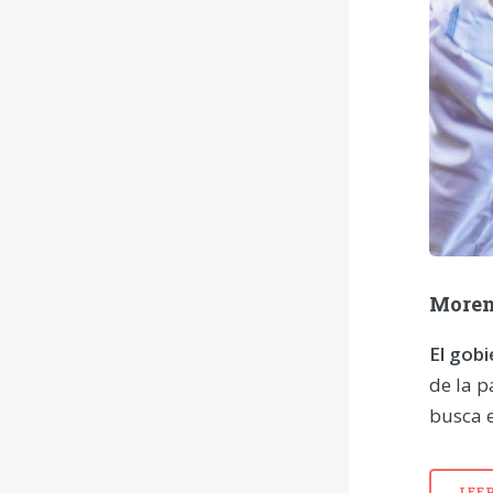
Moren
El gob
de la p
busca e
LEE