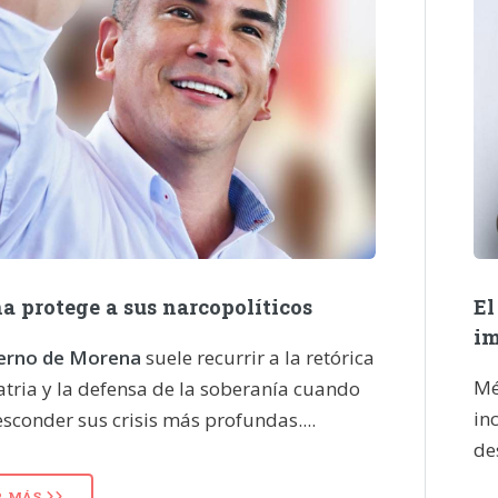
a protege a sus narcopolíticos
El
im
ierno de Morena
suele recurrir a la retórica
Mé
atria y la defensa de la soberanía cuando
in
sconder sus crisis más profundas....
de
R MÁS