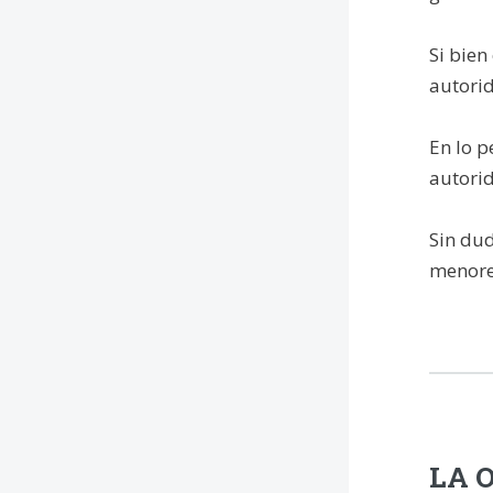
Si bien
autorid
En lo p
autorid
Sin dud
menores
LA O