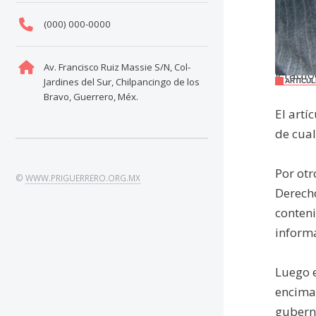
moral, 
(000) 000-0000
Además,
Av. Francisco Ruiz Massie S/N, Col-
y radio
Jardines del Sur, Chilpancingo de los
ARTICUL
Bravo, Guerrero, Méx.
El artí
de cual
Por otr
©
WWW.PRIGUERRERO.ORG.MX
Derecho
conteni
informa
Luego 
encima 
guberna