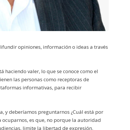
 delito o perturbe el orden público.
ecnologías de la información incluidos internet
 difundir opiniones, información o ideas a través
tá haciendo valer, lo que se conoce como el
tienen las personas como receptoras de
ataformas informativas, para recibir
a, y deberíamos preguntarnos ¿Cuál está por
ía ocuparnos, es que, no porque la autoridad
iencias, limite la libertad de expresión.