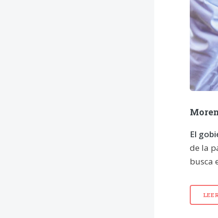
Moren
El gob
de la p
busca e
LEE