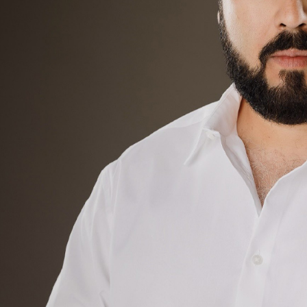
tre Líneas y votos
rena: la doble mo
oyecto político.
 ALBERTO CATALÁN BASTIDA.