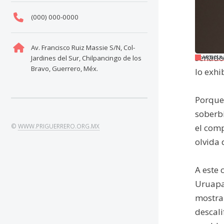
28 de 
(000) 000-0000
aquello
moral d
Av. Francisco Ruiz Massie S/N, Col-
senador
Jardines del Sur, Chilpancingo de los
ARTICUL
Bravo, Guerrero, Méx.
lo exhi
Porque 
soberbi
©
WWW.PRIGUERRERO.ORG.MX
el comp
olvida 
A este 
Uruapa
mostrar
descali