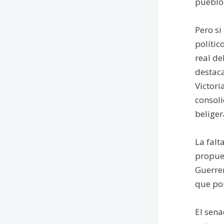
pueblo
Pero si
polític
real de
destaca
Victori
consoli
beliger
La falt
propues
Guerrer
que por
El sena