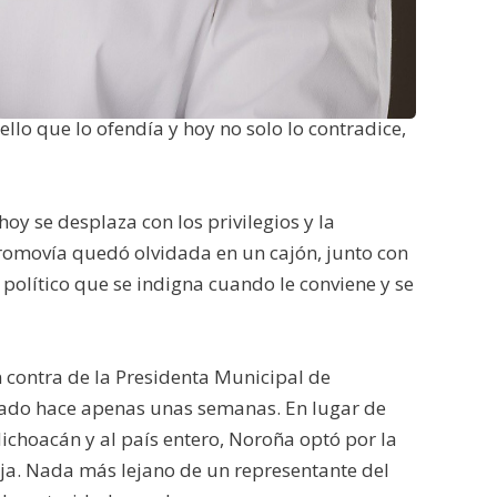
ernández Noroña sigue creyendo que vive en
" lo convertía en una especie de guardián
ngruencia, la realidad ya lo alcanzó. El
o que lo ofendía y hoy no solo lo contradice,
oy se desplaza con los privilegios y la
promovía quedó olvidada en un cajón, junto con
 político que se indigna cuando le conviene y se
 contra de la Presidenta Municipal de
nado hace apenas unas semanas. En lugar de
choacán y al país entero, Noroña optó por la
baja. Nada más lejano de un representante del