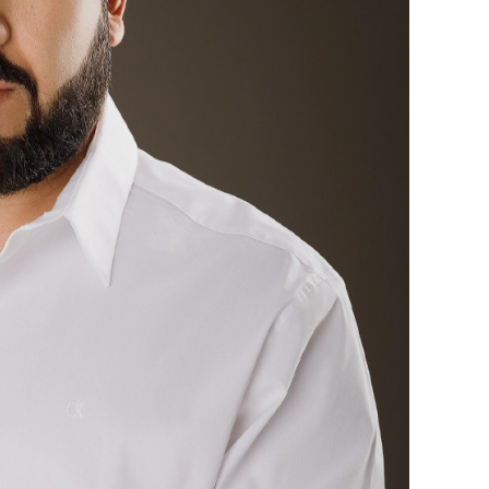
. Noroña y
ral como