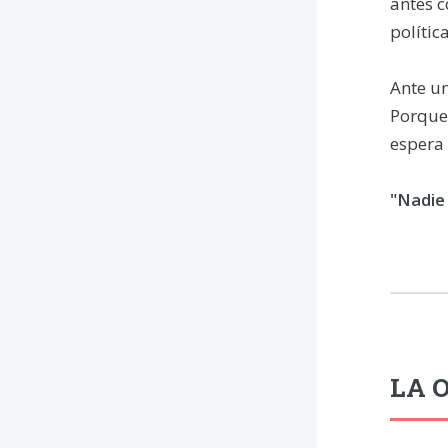
antes c
polític
Ante u
Porque 
espera
"Nadie
LA O