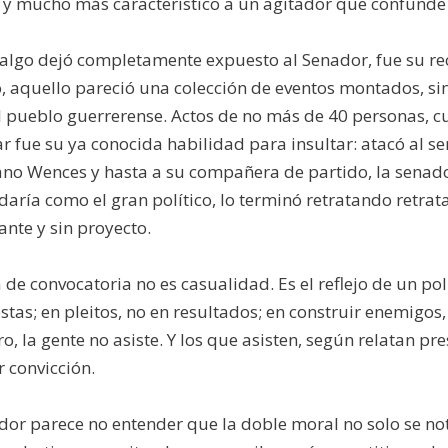
 y mucho más característico a un agitador que confunde
 algo dejó completamente expuesto al Senador, fue su re
o, aquello pareció una colección de eventos montados, sin
l pueblo guerrerense. Actos de no más de 40 personas, cu
r fue su ya conocida habilidad para insultar: atacó al s
ano Wences y hasta a su compañera de partido, la senado
daría como el gran político, lo terminó retratando retra
ante y sin proyecto.
a de convocatoria no es casualidad. Es el reflejo de un pol
tas; en pleitos, no en resultados; en construir enemigos
o, la gente no asiste. Y los que asisten, según relatan p
 convicción.
dor parece no entender que la doble moral no solo se not