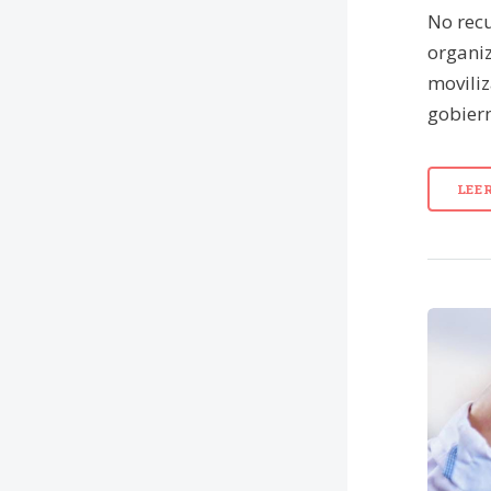
No rec
organiz
movili
gobiern
LEE