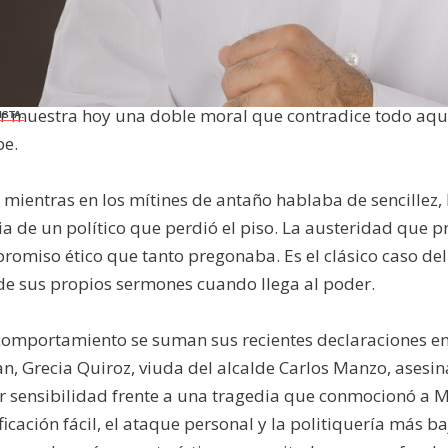
noviembre de 2025.-
Por momentos parece que Gerardo F
s años en los que su discurso irreverente de "austeridad
e la 4T. El problema es que, para quien presume tanta co
 muestra hoy una doble moral que contradice todo aquell
ISTA:
be.
mientras en los mítines de antaño hablaba de sencillez, h
a de un político que perdió el piso. La austeridad que 
romiso ético que tanto pregonaba. Es el clásico caso del
de sus propios sermones cuando llega al poder.
comportamiento se suman sus recientes declaraciones en
n, Grecia Quiroz, viuda del alcalde Carlos Manzo, asesi
 sensibilidad frente a una tragedia que conmocionó a Mi
ficación fácil, el ataque personal y la politiquería más 