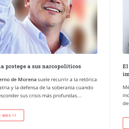
a protege a sus narcopolíticos
El
im
ierno de Morena
suele recurrir a la retórica
Mé
atria y la defensa de la soberanía cuando
in
sconder sus crisis más profundas....
de
R MÁS