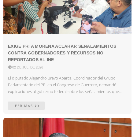
EXIGE PRI A MORENA ACLARAR SEÑALAMIENTOS
CONTRA GOBERNADORES Y RECURSOS NO
REPORTADOS AL INE

02 DE JUL. DE 2026
El diputado Alejandro Bravo Abarca, Coordinador del Grupo
Parlamentario del PRI en el Congreso de Guerrero, demandó
explicaciones al gobierno federal sobre los señalamientos que...
LEER MÁS