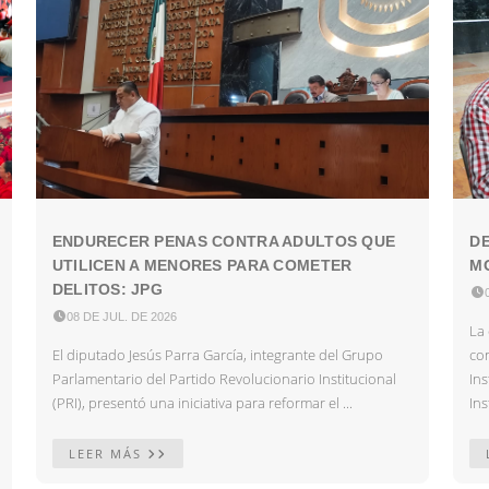
ENDURECER PENAS CONTRA ADULTOS QUE
DE
UTILICEN A MENORES PARA COMETER
MO
DELITOS: JPG


08 DE JUL. DE 2026
La 
El diputado Jesús Parra García, integrante del Grupo
co
Parlamentario del Partido Revolucionario Institucional
In
(PRI), presentó una iniciativa para reformar el ...
Ins
LEER MÁS