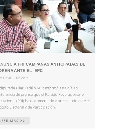
NUNCIA PRI CAMPAÑAS ANTICIPADAS DE
RENA ANTE EL IEPC
08 DE JUL. DE 2026
diputada Pilar Vadillo Ruiz informó este día en
nferencia de prensa que el Partido Revolucionario
stitucional (PRI) ha documentado y presentado ante el
tituto Electoral y de Participación...
LEER MÁS