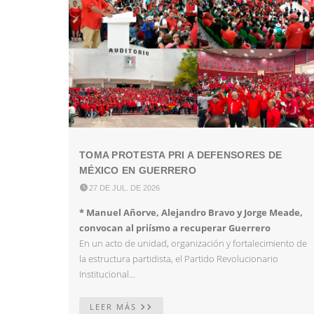
TOMA PROTESTA PRI A DEFENSORES DE
MÉXICO EN GUERRERO

27 DE JUL. DE 2026
* Manuel Añorve, Alejandro Bravo y Jorge Meade,
convocan al priísmo a recuperar Guerrero
En un acto de unidad, organización y fortalecimiento de
la estructura partidista, el Partido Revolucionario
Institucional...
LEER MÁS