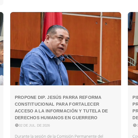
PROPONE DIP. JESÚS PARRA REFORMA
PI
CONSTITUCIONAL PARA FORTALECER
P
ACCESO A LA INFORMACIÓN Y TUTELA DE
PR
DERECHOS HUMANOS EN GUERRERO
DE

02 DE JUL. DE 2026

Durante la sesión de la Comisión Permanente del
Con