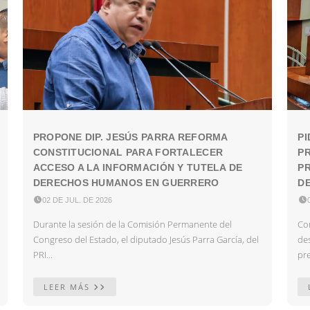
PROPONE DIP. JESÚS PARRA REFORMA
PI
CONSTITUCIONAL PARA FORTALECER
P
ACCESO A LA INFORMACIÓN Y TUTELA DE
PR
DERECHOS HUMANOS EN GUERRERO
DE

02 DE JUL. DE 2026

Durante la sesión de la Comisión Permanente del
Con
Congreso del Estado, el diputado Jesús Parra García, del
des
PRI...
pre
LEER MÁS