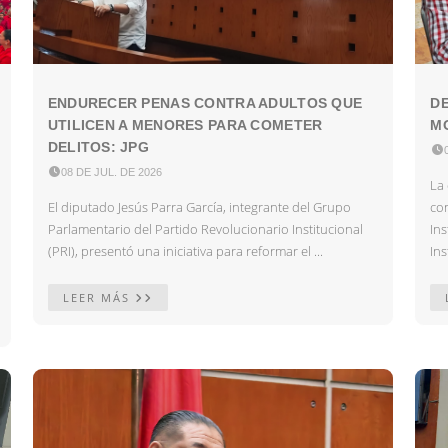
ENDURECER PENAS CONTRA ADULTOS QUE
DE
UTILICEN A MENORES PARA COMETER
MO
DELITOS: JPG


08 DE JUL. DE 2026
La 
El diputado Jesús Parra García, integrante del Grupo
co
Parlamentario del Partido Revolucionario Institucional
In
(PRI), presentó una iniciativa para reformar el ...
Ins
LEER MÁS