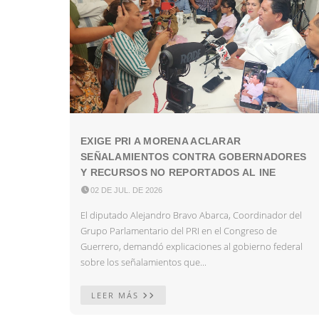
EXIGE PRI A MORENA ACLARAR
SEÑALAMIENTOS CONTRA GOBERNADORES
Y RECURSOS NO REPORTADOS AL INE

02 DE JUL. DE 2026
El diputado Alejandro Bravo Abarca, Coordinador del
Grupo Parlamentario del PRI en el Congreso de
Guerrero, demandó explicaciones al gobierno federal
sobre los señalamientos que...
LEER MÁS