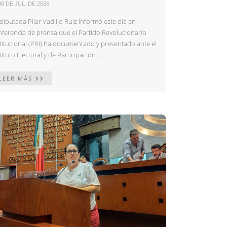
08 DE JUL. DE 2026
diputada Pilar Vadillo Ruiz informó este día en
nferencia de prensa que el Partido Revolucionario
stitucional (PRI) ha documentado y presentado ante el
tituto Electoral y de Participación...
LEER MÁS