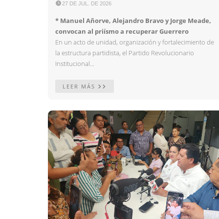

27 DE JUL. DE 2026
* Manuel Añorve, Alejandro Bravo y Jorge Meade,
convocan al priísmo a recuperar Guerrero
En un acto de unidad, organización y fortalecimiento de
la estructura partidista, el Partido Revolucionario
Institucional...
LEER MÁS