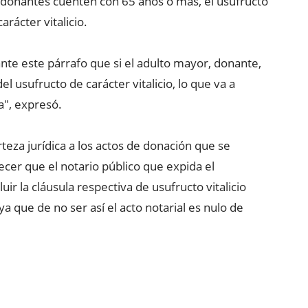
os donantes cuenten con 65 años o más, el usufructo
rácter vitalicio.
nte este párrafo que si el adulto mayor, donante,
el usufructo de carácter vitalicio, lo que va a
a", expresó.
teza jurídica a los actos de donación que se
ecer que el notario público que expida el
ir la cláusula respectiva de usufructo vitalicio
ya que de no ser así el acto notarial es nulo de