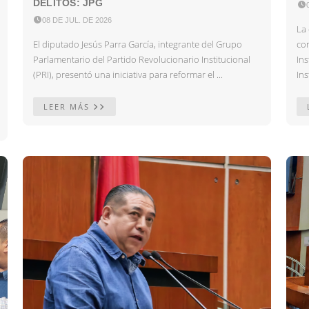
DELITOS: JPG


08 DE JUL. DE 2026
La 
El diputado Jesús Parra García, integrante del Grupo
co
Parlamentario del Partido Revolucionario Institucional
In
(PRI), presentó una iniciativa para reformar el ...
Ins
LEER MÁS