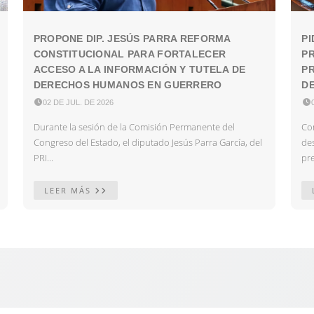
PROPONE DIP. JESÚS PARRA REFORMA
PI
CONSTITUCIONAL PARA FORTALECER
P
ACCESO A LA INFORMACIÓN Y TUTELA DE
PR
DERECHOS HUMANOS EN GUERRERO
DE

02 DE JUL. DE 2026

Durante la sesión de la Comisión Permanente del
Con
Congreso del Estado, el diputado Jesús Parra García, del
des
PRI...
pre
LEER MÁS