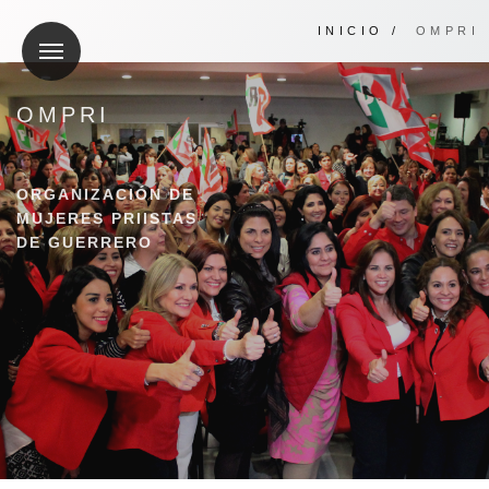
INICIO
/
OMPRI
OMPRI
ORGANIZACIÓN DE
MUJERES PRIISTAS
DE GUERRERO