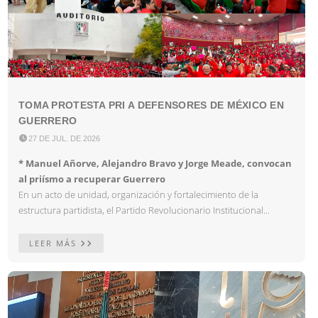
TOMA PROTESTA PRI A DEFENSORES DE MÉXICO EN
GUERRERO

27 DE JUL. DE 2026
* Manuel Añorve, Alejandro Bravo y Jorge Meade, convocan
al priísmo a recuperar Guerrero
En un acto de unidad, organización y fortalecimiento de la
estructura partidista, el Partido Revolucionario Institucional...
LEER MÁS