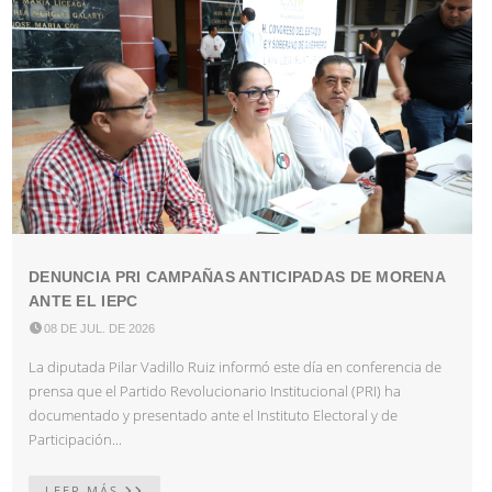
DENUNCIA PRI CAMPAÑAS ANTICIPADAS DE MORENA
ANTE EL IEPC

08 DE JUL. DE 2026
La diputada Pilar Vadillo Ruiz informó este día en conferencia de
prensa que el Partido Revolucionario Institucional (PRI) ha
documentado y presentado ante el Instituto Electoral y de
Participación...
LEER MÁS