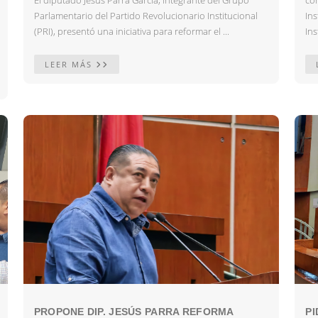
El diputado Jesús Parra García, integrante del Grupo
co
Parlamentario del Partido Revolucionario Institucional
In
(PRI), presentó una iniciativa para reformar el ...
Ins
LEER MÁS
PROPONE DIP. JESÚS PARRA REFORMA
PI