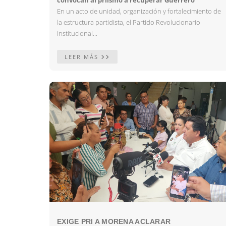
convocan al priísmo a recuperar Guerrero
En un acto de unidad, organización y fortalecimiento de
la estructura partidista, el Partido Revolucionario
Institucional...
LEER MÁS
EXIGE PRI A MORENA ACLARAR