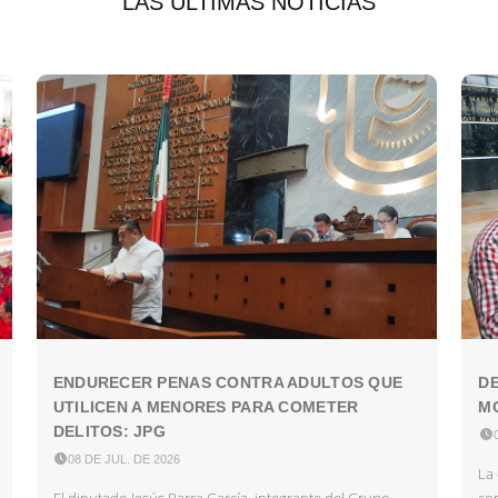
LAS ÚLTIMAS NOTICIAS
ENDURECER PENAS CONTRA ADULTOS QUE
DE
UTILICEN A MENORES PARA COMETER
MO
DELITOS: JPG


08 DE JUL. DE 2026
La 