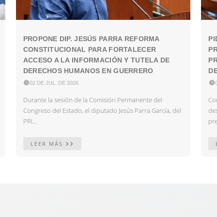
PROPONE DIP. JESÚS PARRA REFORMA
PI
CONSTITUCIONAL PARA FORTALECER
P
ACCESO A LA INFORMACIÓN Y TUTELA DE
PR
DERECHOS HUMANOS EN GUERRERO
DE

02 DE JUL. DE 2026

Durante la sesión de la Comisión Permanente del
Con
Congreso del Estado, el diputado Jesús Parra García, del
des
PRI...
pre
LEER MÁS