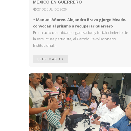
MÉXICO EN GUERRERO

27 DE JUL. DE 2026
* Manuel Añorve, Alejandro Bravo y Jorge Meade,
convocan al priísmo a recuperar Guerrero
En un acto de unidad, organización y fortalecimiento de
la estructura partidista, el Partido Revolucionario
Institucional...
LEER MÁS