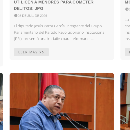
UTILICEN A MENORES PARA COMETER
MO
DELITOS: JPG


08 DE JUL. DE 2026
La 
El diputado Jesús Parra García, integrante del Grupo
co
Parlamentario del Partido Revolucionario Institucional
In
(PRI), presentó una iniciativa para reformar el ...
Ins
LEER MÁS