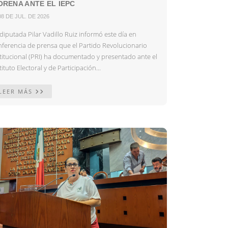
RENA ANTE EL IEPC
08 DE JUL. DE 2026
diputada Pilar Vadillo Ruiz informó este día en
nferencia de prensa que el Partido Revolucionario
stitucional (PRI) ha documentado y presentado ante el
tituto Electoral y de Participación...
LEER MÁS