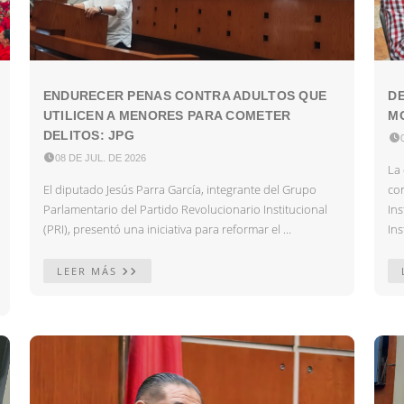
ENDURECER PENAS CONTRA ADULTOS QUE
DE
UTILICEN A MENORES PARA COMETER
MO
DELITOS: JPG


08 DE JUL. DE 2026
La 
El diputado Jesús Parra García, integrante del Grupo
co
Parlamentario del Partido Revolucionario Institucional
In
(PRI), presentó una iniciativa para reformar el ...
Ins
LEER MÁS