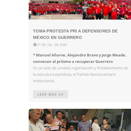
TOMA PROTESTA PRI A DEFENSORES DE
MÉXICO EN GUERRERO

27 DE JUL. DE 2026
* Manuel Añorve, Alejandro Bravo y Jorge Meade,
convocan al priísmo a recuperar Guerrero
En un acto de unidad, organización y fortalecimiento de
la estructura partidista, el Partido Revolucionario
Institucional...
LEER MÁS