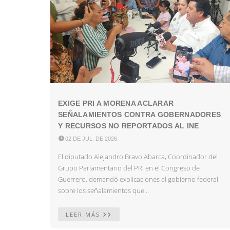
EXIGE PRI A MORENA ACLARAR
SEÑALAMIENTOS CONTRA GOBERNADORES
Y RECURSOS NO REPORTADOS AL INE

02 DE JUL. DE 2026
El diputado Alejandro Bravo Abarca, Coordinador del
Grupo Parlamentario del PRI en el Congreso de
Guerrero, demandó explicaciones al gobierno federal
sobre los señalamientos que...
LEER MÁS