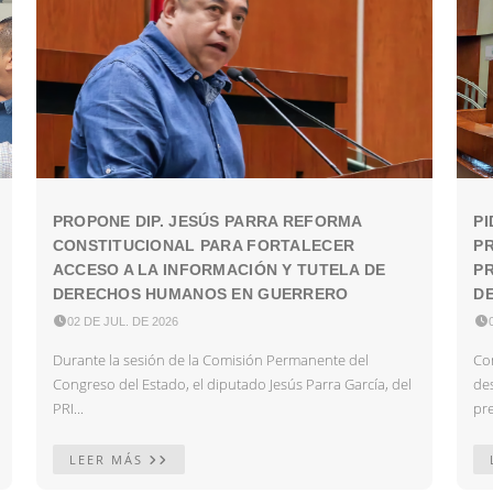
PROPONE DIP. JESÚS PARRA REFORMA
PI
CONSTITUCIONAL PARA FORTALECER
P
ACCESO A LA INFORMACIÓN Y TUTELA DE
PR
DERECHOS HUMANOS EN GUERRERO
DE

02 DE JUL. DE 2026

Durante la sesión de la Comisión Permanente del
Con
Congreso del Estado, el diputado Jesús Parra García, del
des
PRI...
pre
LEER MÁS